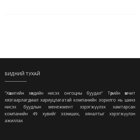
БИДНИЙ ТУХАЙ
“Хөшигийн хөндийн нисэх онгоцны буудал” Төрийн өмчит
хязгаарлагдмал хариуцлагатай компанийн зорилго нь шинэ
нисэх буудлын менежмент хэрэгжүүлэх хамтарсан
компанийн 49 хувийг эзэмших, хяналтыг хэрэгжүүлэн
ажиллах