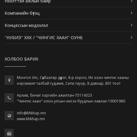
Нээлттэй ажлын байр
Компанийн бүтэц
Концессын мэдээлэл
"НУБИЭ" ХХК / "ЧИНГИС ХААН" ОУНБ
ХОЛБОО БАРИХ
Монгол Улс, Сүхбаатар дүүрэг, 8-р хороо, Их эзэн чингис хааны
нэрэмжит талбай гудамж, Сити тауэр, 8 давхар, 801 тоот
Архив, бичиг хэргийн ажилтан-75114323
"Чингис хаан" олон улсын нисэх буудлын лавлах-19001980
info@khkhap.mn
www.khkhap.mn