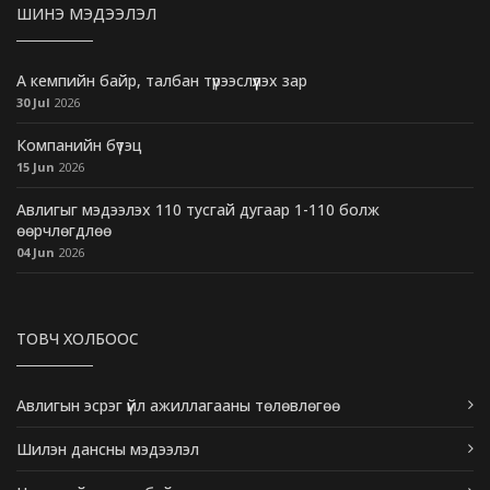
ШИНЭ МЭДЭЭЛЭЛ
А кемпийн байр, талбан түрээслүүлэх зар
30 Jul
2026
Компанийн бүтэц
15 Jun
2026
Авлигыг мэдээлэх 110 тусгай дугаар 1-110 болж
өөрчлөгдлөө
04 Jun
2026
ТОВЧ ХОЛБООС
Авлигын эсрэг үйл ажиллагааны төлөвлөгөө
Шилэн дансны мэдээлэл