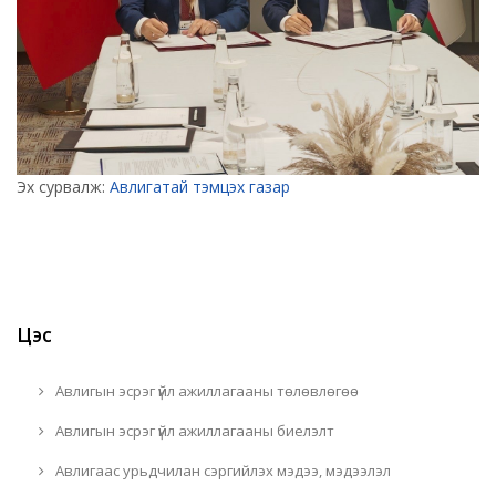
Эх сурвалж:
Авлигатай тэмцэх газар
Цэс
Авлигын эсрэг үйл ажиллагааны төлөвлөгөө
Авлигын эсрэг үйл ажиллагааны биелэлт
Авлигаас урьдчилан сэргийлэх мэдээ, мэдээлэл