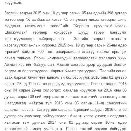
ирүүлсэн.
Засгийн газрын 2015 оны 10 дугаар сарын 05-
ны
өдрийн 398 дугаар
тогтоолоор “Улаанбаатар хотын Олон улсын нисэх онгоцны шинэ
буудлын менежмент төсөл”-
ийг
“Хөрөнгө оруулах-Ашиглах-
Шилжүүлэх” төрлөөр концессын шууд гэрээ байгуулж
хэрэгжүүлэхээр шийдвэрлэсэн. Засгийн газрын тогтоолыг
хэрэгжүүлэх ажлын хүрээнд 2015 оны 10 дугаар сарын 26-
ны
өдөр
Ерөнхий сайдын 209 тоот захирамжаар энэхүү төсөлд оролцох
санал тавьсан Японы компаниудын төлөөлөлтэй хэлэлцээ хийх
Ажлын хэсгийг байгуулсан. Ажлын хэсгээс дээр дурдсан Зөвлөх
багуудын боловсруулсан баримт бичигт тулгуурлан “Төслийн санал
авах баримт бичиг”-
ийг
шинэчлэн боловсруулж 2016 оны 01 дүгээр
сарын 25-
нд
Японы консорциумд хүргүүлсэн. Японы талаас 2016
оны 04 сарын 29-
нд
холбогдох саналаа ирүүлсэн ба 2016 оны 05
дугаар сарын 09-ний өдөр ажлын хэсгээс техникийн саналыг үнэлж
шаардлагад нийцсэн тул 2016 оны 05 сарын 11-
нд
санхүүгийн
саналыг нээсэн. Санхүүгийн саналыг Ерөнхий сайдын 2016 оны 63
дугаар захирамжаар байгуулагдсан Ажлын хэсэг үнэлж шаардлага
хангасан гэж дүгнэж 2017 оны 01 дүгээр сарын 10-
ны
өдөр
хэлэлцээний өмнөх уулзалтыг Японы талтай зохион байгуулж