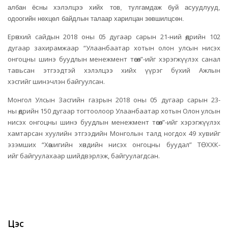
албан ёсны хэлэлцээ хийх тов, тулгамдаж буй асуудлууд,
одоогийн нөхцөл байдлын талаар харилцан зөвшилцсөн.
Ерөнхий сайдын 2018 оны 05 дугаар сарын 21-ний өдрийн 102
дугаар захирамжаар “Улаанбаатар
хотын
олон улсын нисэх
онгоцны шинэ буудлын менежмент төсөл”-
ийг
хэрэгжүүлэх санал
тавьсан этгээдтэй хэлэлцээ хийх үүрэг бүхий Ажлын
хэсгийг
шинэчлэн
байгуулсан.
Монгол Улсын Засгийн газрын 2018 оны 05 дугаар сарын 23-
ны
өдрийн 150 дугаар тогтоолоор Улаанбаатар хотын Олон улсын
нисэх онгоцны шинэ буудлын менежмент төсөл”-
ийг
хэрэгжүүлэх
хамтарсан хуулийн этгээдийн Монголын талд ногдох 49 хувийг
эзэмших “
Хөшигийн
хөндийн нисэх онгоцны буудал”
ТӨХХК
-
ийг
байгуулахаар
шийдвэрлэж
, байгуулагдсан.
Цэс