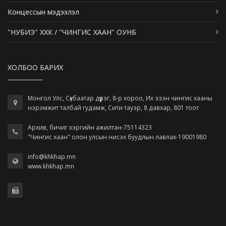
Концессын мэдээлэл
"НУБИЭ" ХХК / "ЧИНГИС ХААН" ОУНБ
ХОЛБОО БАРИХ
Монгол Улс, Сүхбаатар дүүрэг, 8-р хороо, Их эзэн чингис хааны
нэрэмжит талбай гудамж, Сити тауэр, 8 давхар, 801 тоот
Архив, бичиг хэргийн ажилтан-75114323
"Чингис хаан" олон улсын нисэх буудлын лавлах-19001980
info@khkhap.mn
www.khkhap.mn