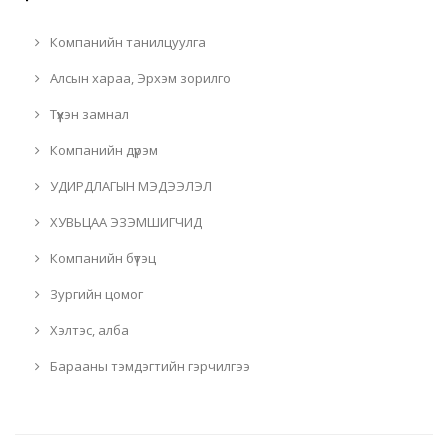
Компанийн танилцуулга
Алсын хараа, Эрхэм зорилго
Түүхэн замнал
Компанийн дүрэм
УДИРДЛАГЫН МЭДЭЭЛЭЛ
ХУВЬЦАА ЭЗЭМШИГЧИД
Компанийн бүтэц
Зургийн цомог
Хэлтэс, алба
Барааны тэмдэгтийн гэрчилгээ