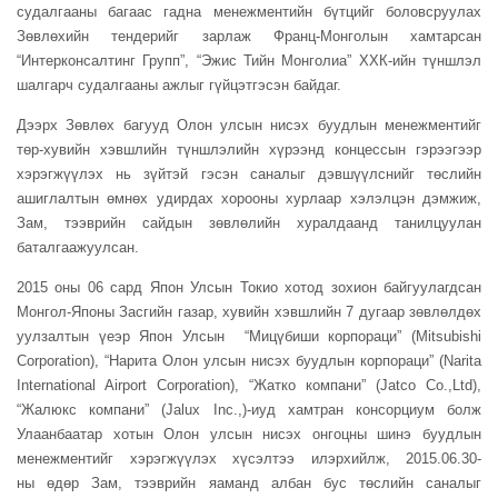
судалгааны багаас гадна менежментийн бүтцийг боловсруулах
Зөвлөхийн тендерийг зарлаж Франц-Монголын хамтарсан
“Интерконсалтинг Групп”, “
Эжис
Тийн
Монголиа
” ХХК-ийн түншлэл
шалгарч судалгааны ажлыг гүйцэтгэсэн байдаг.
Дээрх Зөвлөх багууд Олон улсын нисэх буудлын менежментийг
төр-хувийн хэвшлийн түншлэлийн хүрээнд концессын гэрээгээр
хэрэгжүүлэх нь зүйтэй гэсэн саналыг дэвшүүлснийг төслийн
ашиглалтын өмнөх удирдах хорооны хурлаар хэлэлцэн дэмжиж,
Зам, тээврийн сайдын зөвлөлийн хуралдаанд танилцуулан
баталгаажуулсан.
2015 оны 06 сард Япон Улсын Токио хотод зохион байгуулагдсан
Монгол-Японы Засгийн газар, хувийн хэвшлийн 7 дугаар зөвлөлдөх
уулзалтын үеэр Япон Улсын “Мицүбиши
корпораци
” (Mitsubishi
Corporation), “
Нарита
Олон улсын нисэх буудлын
корпораци
” (Narita
International Airport Corporation), “
Жатко
компани” (Jatco Co.,Ltd),
“
Жалюкс
компани” (Jalux Inc.,)-
иуд
хамтран консорциум болж
Улаанбаатар хотын Олон улсын нисэх онгоцны шинэ буудлын
менежментийг хэрэгжүүлэх хүсэлтээ илэрхийлж, 2015.06.30-
ны
өдөр Зам, тээврийн яаманд албан бус төслийн саналыг