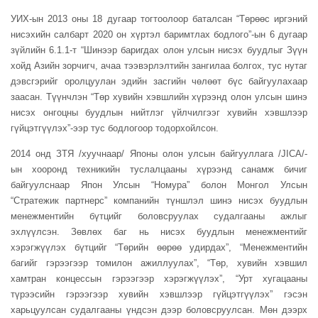
УИХ-
ын
2013 оны 18 дугаар тогтоолоор баталсан “Төрөөс иргэний
нисэхийн салбарт 2020 он хүртэл баримтлах бодлого”-
ын
6 дугаар
зүйлийн 6.1.1-т “Шинээр баригдах олон улсын нисэх буудлыг Зүүн
хойд Азийн зорчигч, ачаа тээвэрлэлтийн зангилаа болгох, тус нутаг
дэвсгэрийг оролцуулан эдийн засгийн чөлөөт бүс байгуулахаар
заасан. Түүнчлэн “Төр хувийн хэвшлийн хүрээнд олон улсын шинэ
нисэх онгоцны
буудлын
нийтлэг үйлчилгээг хувийн хэвшлээр
гүйцэтгүүлэх”-ээр тус бодлогоор тодорхойлсон.
2014 онд
ЗТЯ
/хуучнаар/ Японы олон улсын байгууллага /JICA/-
ын
хооронд техникийн туслалцааны хүрээнд санамж бичиг
байгуулснаар Япон Улсын “
Номура
” болон Монгол Улсын
“
Стратежик
партнерс” компанийн түншлэл шинэ нисэх буудлын
менежментийн бүтцийг боловсруулах судалгааны ажлыг
эхлүүлсэн. Зөвлөх баг нь нисэх буудлын менежментийг
хэрэгжүүлэх бүтцийг “Төрийн өөрөө удирдах”, “Менежментийн
багийг гэрээгээр томилон ажиллуулах”, “Төр, хувийн хэвшил
хамтран концессын гэрээгээр хэрэгжүүлэх”, “Урт хугацааны
түрээсийн гэрээгээр хувийн хэвшлээр гүйцэтгүүлэх” гэсэн
харьцуулсан судалгааны үндсэн дээр боловсруулсан. Мөн дээрх