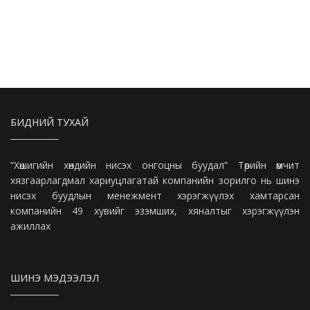
БИДНИЙ ТУХАЙ
“Хөшигийн хөндийн нисэх онгоцны буудал” Төрийн өмчит
хязгаарлагдмал хариуцлагатай компанийн зорилго нь шинэ
нисэх буудлын менежмент хэрэгжүүлэх хамтарсан
компанийн 49 хувийг эзэмших, хяналтыг хэрэгжүүлэн
ажиллах
ШИНЭ МЭДЭЭЛЭЛ