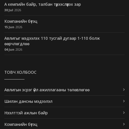
А кемпийн байр, талбан түрээслүүлэх зар
30 Jul
2026
Компанийн бүтэц
15 Jun
2026
Авлигыг мэдээлэх 110 тусгай дугаар 1-110 болж
өөрчлөгдлөө
04 Jun
2026
ТОВЧ ХОЛБООС
Авлигын эсрэг үйл ажиллагааны төлөвлөгөө
Шилэн дансны мэдээлэл
Нээлттэй ажлын байр
Компанийн бүтэц