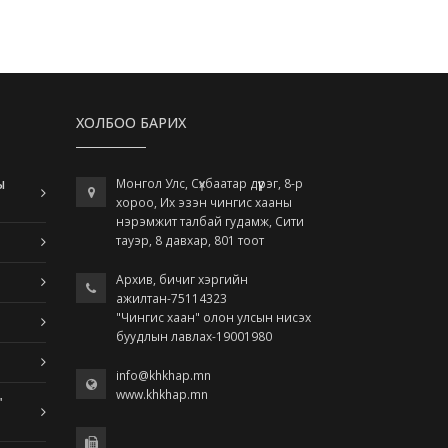
ХОЛБОО БАРИХ
ы
Монгол Улс, Сүхбаатар дүүрэг, 8-р
хороо, Их эзэн чингис хааны
нэрэмжит талбай гудамж, Сити
тауэр, 8 давхар, 801 тоот
Архив, бичиг хэргийн
ажилтан-75114323
"Чингис хаан" олон улсын нисэх
буудлын лавлах-19001980
info@khkhap.mn
www.khkhap.mn
"