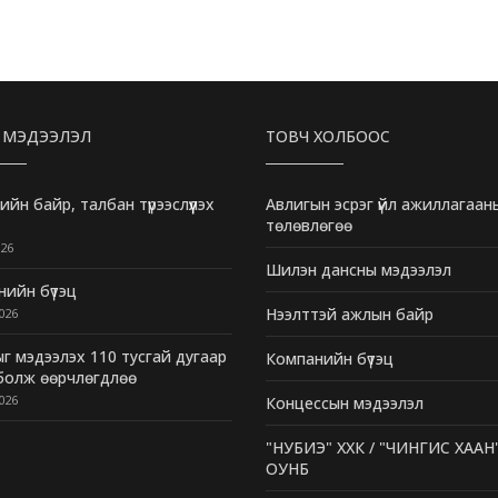
 МЭДЭЭЛЭЛ
ТОВЧ ХОЛБООС
ийн байр, талбан түрээслүүлэх
Авлигын эсрэг үйл ажиллагаан
төлөвлөгөө
26
Шилэн дансны мэдээлэл
ийн бүтэц
Нээлттэй ажлын байр
026
г мэдээлэх 110 тусгай дугаар
Компанийн бүтэц
 болж өөрчлөгдлөө
026
Концессын мэдээлэл
"НУБИЭ" ХХК / "ЧИНГИС ХААН
ОУНБ