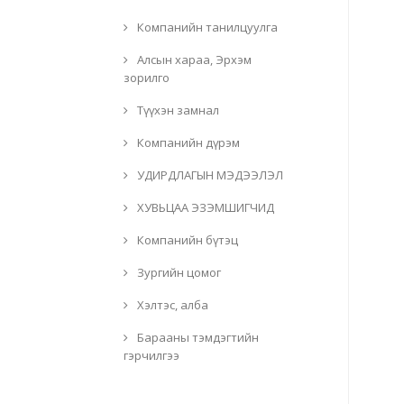
Компанийн танилцуулга
Алсын хараа, Эрхэм
зорилго
Түүхэн замнал
Компанийн дүрэм
УДИРДЛАГЫН МЭДЭЭЛЭЛ
ХУВЬЦАА ЭЗЭМШИГЧИД
Компанийн бүтэц
Зургийн цомог
Хэлтэс, алба
Барааны тэмдэгтийн
гэрчилгээ