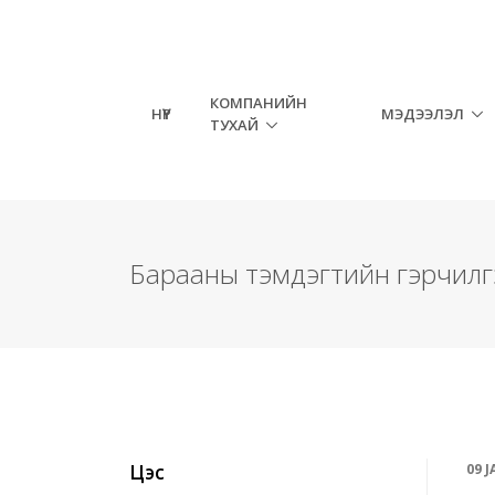
КОМПАНИЙН
НҮҮР
МЭДЭЭЛЭЛ
ТУХАЙ
Барааны тэмдэгтийн гэрчилг
Цэс
09 J