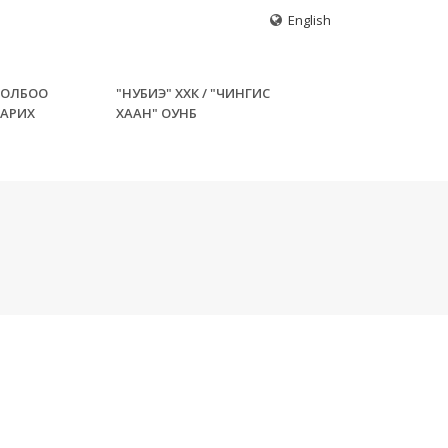
English
ХОЛБОО
"НУБИЭ" ХХК / "ЧИНГИС
БАРИХ
ХААН" ОУНБ