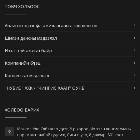
ТОВЧ ХОЛБООС
Авлигын эсрэг үйл ажиллагааны төлөвлөгөө
Шилэн дансны мэдээлэл
Нээлттэй ажлын байр
Компанийн бүтэц
Концессын мэдээлэл
"НУБИЭ" ХХК / "ЧИНГИС ХААН" ОУНБ
ХОЛБОО БАРИХ
Монгол Улс, Сүхбаатар дүүрэг, 8-р хороо, Их эзэн чингис хааны
нэрэмжит талбай гудамж, Сити тауэр, 8 давхар, 801 тоот