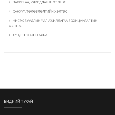
ЗАХИРГАА, УДИРДЛАГЫН ХЭЛТЭС
САНХҮҮ, ТӨЛӨВЛӨЛТИЙН ХЭЛТЭС
НИСЭХ БУУДЛЫН ҮЙЛ АЖИЛЛАГАА ЗОХИЦУУЛАЛТЫН
ХЭЛТЭС
ХҮНДЭТ ЗОЧНЫ АЛБА
БИДНИЙ ТУХАЙ