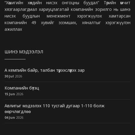
“Хөшигийн хөндийн нисэх онгоцны буудал” Төрийн өмчит
хязгаарлагдмал хариуцлагатай компанийн зорилго нь шинэ
нисэх буудлын менежмент хэрэгжүүлэх хамтарсан
компанийн 49 хувийг эзэмших, хяналтыг хэрэгжүүлэн
ажиллах
ШИНЭ МЭДЭЭЛЭЛ
А кемпийн байр, талбан түрээслүүлэх зар
30 Jul
2026
Компанийн бүтэц
15 Jun
2026
Авлигыг мэдээлэх 110 тусгай дугаар 1-110 болж
өөрчлөгдлөө
04 Jun
2026