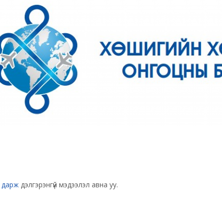
 дарж
дэлгэрэнгүй мэдээлэл авна уу.