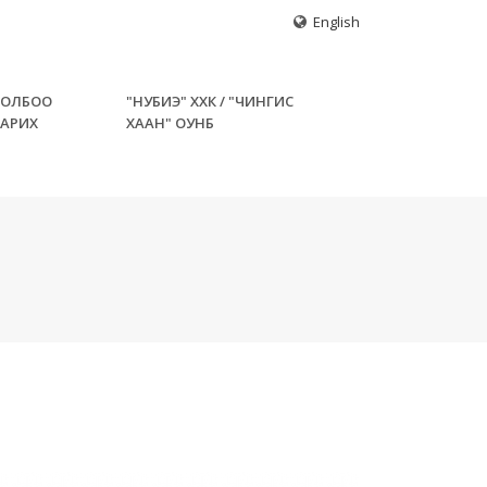
English
ХОЛБОО
"НУБИЭ" ХХК / "ЧИНГИС
БАРИХ
ХААН" ОУНБ