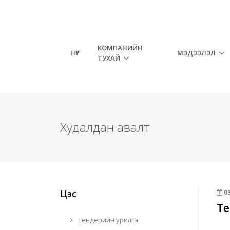
КОМПАНИЙН
НҮҮР
МЭДЭЭЛЭЛ
ТУХАЙ
Худалдан авалт
Цэс
0
Те
Тендерийн урилга