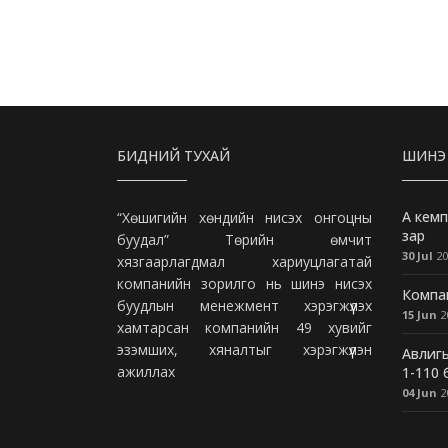
БИДНИЙ ТУХАЙ
ШИНЭ
А кемп
“Хөшигийн хөндийн нисэх онгоцны
зар
буудал” Төрийн өмчит
30 Jul
20
хязгаарлагдмал хариуцлагатай
компанийн зорилго нь шинэ нисэх
Компан
буудлын менежмент хэрэгжүүлэх
15 Jun
2
хамтарсан компанийн 49 хувийг
эзэмших, хяналтыг хэрэгжүүлэн
Авлигы
ажиллах
1-110
04 Jun
2