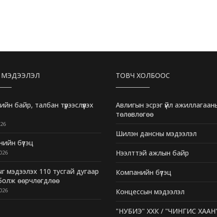
 МЭДЭЭЛЭЛ
ТОВЧ ХОЛБООС
ийн байр, талбан түрээслүүлэх
Авлигын эсрэг үйл ажиллагаан
төлөвлөгөө
26
Шилэн дансны мэдээлэл
ийн бүтэц
Нээлттэй ажлын байр
026
г мэдээлэх 110 тусгай дугаар
Компанийн бүтэц
 болж өөрчлөгдлөө
026
Концессын мэдээлэл
"НУБИЭ" ХХК / "ЧИНГИС ХААН