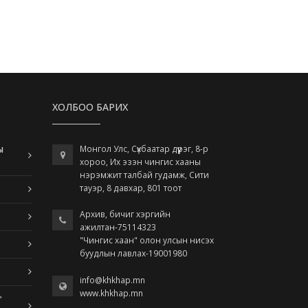
ХОЛБОО БАРИХ
ы
Монгол Улс, Сүхбаатар дүүрэг, 8-р
хороо, Их эзэн чингис хааны
нэрэмжит талбай гудамж, Сити
тауэр, 8 давхар, 801 тоот
Архив, бичиг хэргийн
ажилтан-75114323
"Чингис хаан" олон улсын нисэх
буудлын лавлах-19001980
info@khkhap.mn
www.khkhap.mn
"