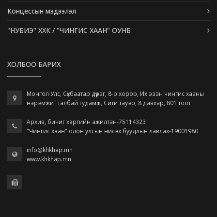
Концессын мэдээлэл
"НУБИЭ" ХХК / "ЧИНГИС ХААН" ОУНБ
ХОЛБОО БАРИХ
Монгол Улс, Сүхбаатар дүүрэг, 8-р хороо, Их эзэн чингис хааны
нэрэмжит талбай гудамж, Сити тауэр, 8 давхар, 801 тоот
Архив, бичиг хэргийн ажилтан-75114323
"Чингис хаан" олон улсын нисэх буудлын лавлах-19001980
info@khkhap.mn
www.khkhap.mn