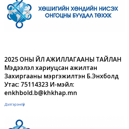
2025 ОНЫ ҮЙЛ АЖИЛЛАГААНЫ ТАЙЛАН
Мэдээлэл хариуцсан ажилтан
Захиргааны мэргэжилтэн Б.Энхболд
Утас: 75114323 И-мэйл:
enkhbold.b@khkhap.mn
Дэлгэрэнгүй